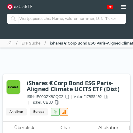
ETF Suche
iShares € Corp Bond ESG Paris-Aligned Climat
iShares € Corp Bond ESG Paris-
Aligned Climate UCITS ETF (Dist)
ISIN:
IE000ZX8CQG2
Valor: 117855492
Ticker:
CBUJ
Anleihen
Europa
Überblick
Chart
Allokation