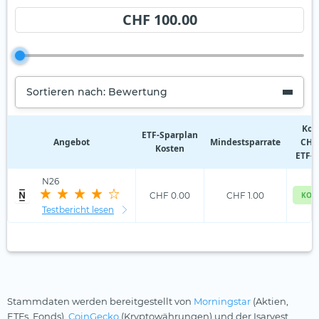
CHF 100.00
Sortieren nach: Bewertung
Kos
ETF‑Sparplan
Angebot
Mindestsparrate
CHF 
Kosten
ETF-S
N26
CHF 0.00
CHF 1.00
KOS
Testbericht lesen
Stammdaten werden bereitgestellt von
Morningstar
(Aktien,
ETFs, Fonds),
CoinGecko
(Kryptowährungen) und der Isarvest