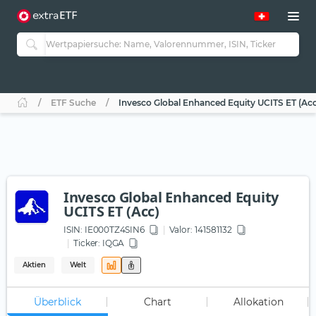
ETF Suche
Invesco Global Enhanced Equity UCITS ET (Acc
Invesco Global Enhanced Equity
UCITS ET (Acc)
ISIN:
IE000TZ4SIN6
Valor: 141581132
Ticker:
IQGA
Aktien
Welt
Überblick
Chart
Allokation