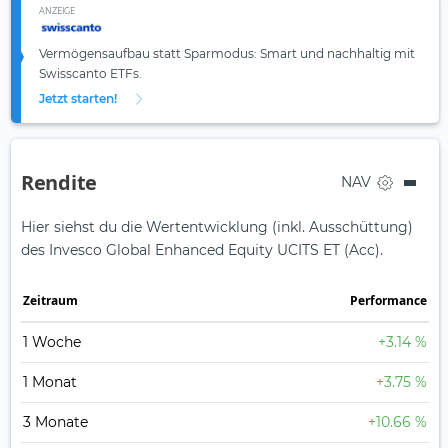
ANZEIGE
Vermögensaufbau statt Sparmodus: Smart und nachhaltig mit
Swisscanto ETFs.
Jetzt starten!
Rendite
NAV
Hier siehst du die Wertentwicklung (inkl. Ausschüttung)
des Invesco Global Enhanced Equity UCITS ET (Acc).
Zeit­raum
Perfor­mance
1 Woche
+3.14 %
1 Monat
+3.75 %
3 Monate
+10.66 %