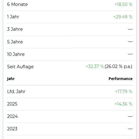
6 Monate
+18.50 %
1 Jahr
+29.49 %
3 Jahre
—
—
5 Jahre
—
10 Jahre
+32.37 %
(26.02 % p.a.)
Seit Auflage
Jahr
Perfor­mance
Lfd. Jahr
+17.79 %
2025
+14.36 %
2024
—
2023
—