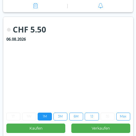
CHF 5.50
06.08.2026
1T
1W
1M
3M
6M
1J
3J
Max
Kaufen
Verkaufen