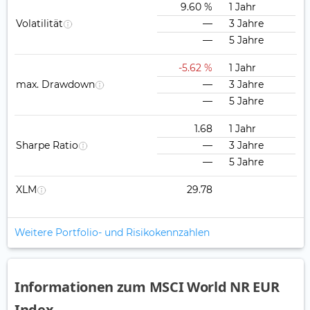
9.60 %
1 Jahr
Volatilität
—
3 Jahre
—
5 Jahre
-5.62 %
1 Jahr
max. Drawdown
—
3 Jahre
—
5 Jahre
1.68
1 Jahr
Sharpe Ratio
—
3 Jahre
—
5 Jahre
XLM
29.78
Weitere Portfolio- und Risikokennzahlen
Informationen zum MSCI World NR EUR
Index