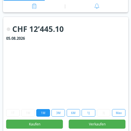
CHF 12’445.10
05.08.2026
1T
1W
1M
3M
6M
1J
3J
Max
Kaufen
Verkaufen