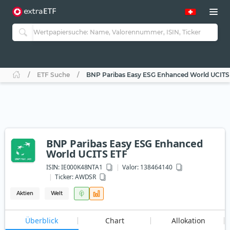
ETF Suche
BNP Paribas Easy ESG Enhanced World UCITS
BNP Paribas Easy ESG Enhanced
World UCITS ETF
ISIN:
IE000K48NTA1
Valor: 138464140
Ticker:
AWDSR
Aktien
Welt
Überblick
Chart
Allokation