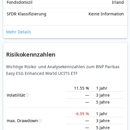
Fondsdomizil
Irland
SFDR Klassifizierung
Keine Information
Mehr Details
Risikokennzahlen
Wichtige Risiko- und Analysekennzahlen zum BNP Paribas
Easy ESG Enhanced World UCITS ETF
11.55 %
1 Jahr
Volatilität
—
3 Jahre
—
5 Jahre
-6.99 %
1 Jahr
max. Drawdown
—
3 Jahre
—
5 Jahre