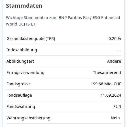
Stammdaten
Wichtige Stammdaten zum BNP Paribas Easy ESG Enhanced
World UCITS ETF
Gesamt­kosten­quote (TER)
0.20 %
Index­abbildung
—
Abbildungs­art
Andere
Ertrags­verwendung
Thesaurierend
Fonds­grösse
199.66 Mio. CHF
Fonds­auflage
11.09.2024
Fonds­währung
EUR
Währungsabsicherung
Nein