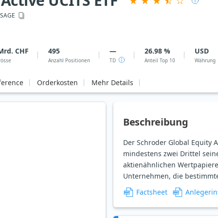
 Active UCITS ETF
SAGE
Mrd. CHF
495
—
26.98 %
USD
rösse
Anzahl Positionen
TD
Anteil Top 10
Währung
ference
Orderkosten
Mehr Details
Beschreibung
Der Schroder Global Equity Ac
mindestens zwei Drittel seine
aktienähnlichen Wertpapiere
Unternehmen, die bestimmte
Factsheet
Anlegerin