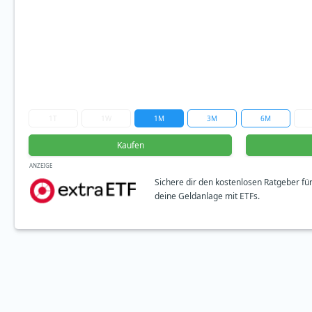
1T
1W
1M
3M
6M
Kaufen
ANZEIGE
Sichere dir den kostenlosen Ratgeber fü
deine Geldanlage mit ETFs.