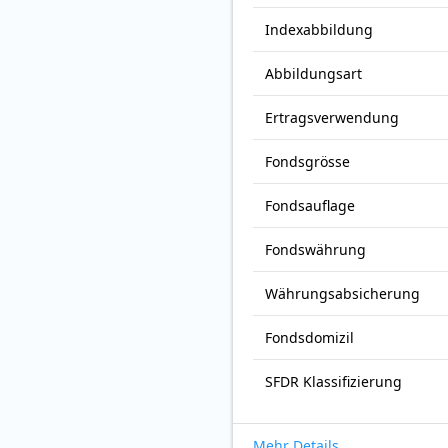
Index­abbildung
Abbildungs­art
Ertrags­verwendung
Fonds­grösse
Fonds­auflage
Fonds­währung
Währungsabsicherung
Fondsdomizil
SFDR Klassifizierung
Mehr Details