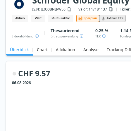
Schroder Global Equity
ISIN:
IE000BNLRWE6
Valor: 147181137
Ticker:
Aktien
Welt
Multi-Faktor
Sparplan
Aktiver ETF
—
Thesaurierend
0.25 %
1.14 
Indexabbildung
Ertragsverwendung
TER
Fondsg
Überblick
Chart
Allokation
Analyse
Tracking Dif
CHF 9.57
06.08.2026