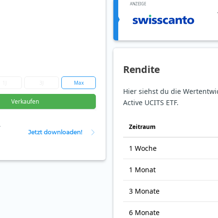
ANZEIGE
Rendite
1J
3J
Max
Hier siehst du die Wertentwi
Verkaufen
Active UCITS ETF.
Zeit­raum
r
Jetzt downloaden!
1 Woche
1 Monat
3 Monate
6 Monate