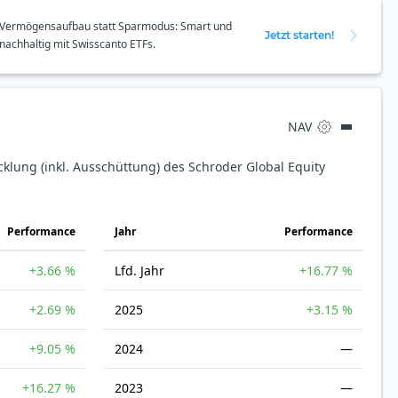
Vermögensaufbau statt Sparmodus: Smart und
Jetzt starten!
nachhaltig mit Swisscanto ETFs.
NAV
cklung (inkl. Ausschüttung) des Schroder Global Equity
Perfor­mance
Jahr
Perfor­mance
+3.66 %
Lfd. Jahr
+16.77 %
+2.69 %
2025
+3.15 %
+9.05 %
2024
—
+16.27 %
2023
—