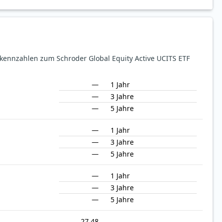
ekennzahlen zum Schroder Global Equity Active UCITS ETF
—
1 Jahr
—
3 Jahre
—
5 Jahre
—
1 Jahr
—
3 Jahre
—
5 Jahre
—
1 Jahr
—
3 Jahre
—
5 Jahre
27.48