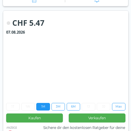
CHF 5.47
07.08.2026
1T
1W
1M
3M
6M
1J
3J
Max
Kaufen
Verkaufen
Sichere dir den kostenlosen Ratgeber für deine
ANZEIGE