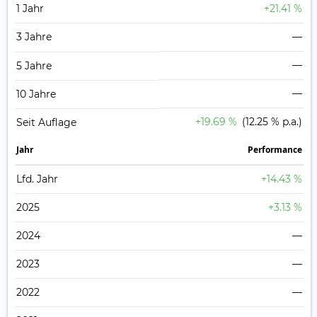
1 Jahr
+21.41 %
3 Jahre
—
—
5 Jahre
—
10 Jahre
+19.69 %
(12.25 % p.a.)
Seit Auflage
Jahr
Perfor­mance
Lfd. Jahr
+14.43 %
2025
+3.13 %
2024
—
2023
—
2022
—