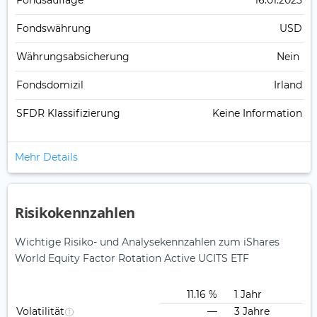
Fonds­auflage
16.01.2025
Fonds­währung
USD
Währungsabsicherung
Nein
Fondsdomizil
Irland
SFDR Klassifizierung
Keine Information
Mehr Details
Risikokennzahlen
Wichtige Risiko- und Analysekennzahlen zum iShares
World Equity Factor Rotation Active UCITS ETF
11.16 %
1 Jahr
Volatilität
—
3 Jahre