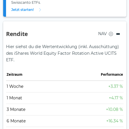
Swisscanto ETFs.
Jetzt starten!
Rendite
NAV
Hier siehst du die Wertentwicklung (inkl. Ausschüttung)
des iShares World Equity Factor Rotation Active UCITS
ETF.
Zeit­raum
Perfor­mance
1 Woche
+3.37 %
1 Monat
+4.17 %
3 Monate
+10.08 %
6 Monate
+16.34 %