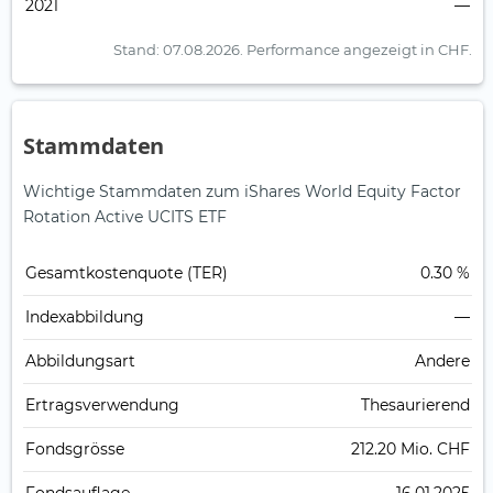
2021
—
Stand: 07.08.2026.
Performance angezeigt in CHF.
Stammdaten
Wichtige Stammdaten zum iShares World Equity Factor
Rotation Active UCITS ETF
Gesamt­kosten­quote (TER)
0.30 %
Index­abbildung
—
Abbildungs­art
Andere
Ertrags­verwendung
Thesaurierend
Fonds­grösse
212.20 Mio. CHF