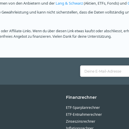
ammen von den Anbietern und der
Lang & Schwarz
(Aktien, ETFs, Fonds) und
Gewährleistung und kann nicht sicherstellen, dass die Daten vollständig u
oder Affiliate-Links. Wenn du über diesen Link etwas kaufst oder abschliesst, er
freies Angebot zu finanzieren. Vielen Dank für deine Unterstützung.
Finanzrechner
ETF-Sparplanrechner
ETF-Entnahmerechner
Zinseszinsrechner
Inflationsrechner