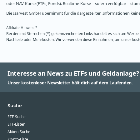
oder NAV-Kurse (ETFs, Fonds). Realtime-Kurse – sofern verfügbar – st
Die Isarvest GmbH übernimmt für die dargestellten Informationen keine 
Affiliate Hinweis *
Bei den mit Sternchen (*) gekennzeichneten Links handelt es sich um Werbe- 
Nachteile oder Mehrkosten. Wir verwenden diese Einnahmen, um unser kosten
Interesse an News zu ETFs und Geldanlage?
Unser kostenloser Newsletter hält dich auf dem Laufenden.
Suche
ETF-Suche
ETF-Listen
Aktien-Suche
Krypto-Liste