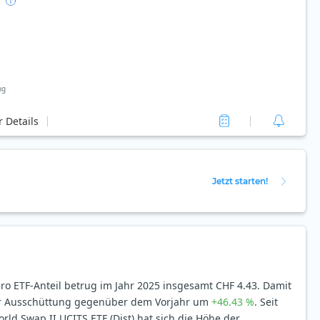
ng
 Details
Jetzt starten!
o ETF-Anteil betrug im Jahr 2025 insgesamt CHF 4.43. Damit
er Ausschüttung gegenüber dem Vorjahr um
+46.43 %
. Seit
ld Swap II UCITS ETF (Dist) hat sich die Höhe der