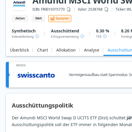
Amundi MSCI World Swap
ISIN:
FR0010315770
Valor: 2538768
Ticker:
WL
Aktien
Welt
Sparplan
Synthetisch
Ausschüttend
0.30 %
8.20 
Indexabbildung
Ertragsverwendung
TER
Fondsg
Überblick
Chart
Allokation
Analyse
Ausschüttu
ANZEIGE
Vermögensaufbau statt Sparmodus: Sm
Ausschüttungspolitik
Der Amundi MSCI World Swap II UCITS ETF (Dist) schüttet
jä
Ausschüttungspolitik soll der ETF immer in folgenden Mona