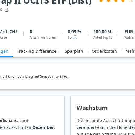
 II UCITS ETF (Dist)
D
Mrd. CHF
0
0.03 %
100.00 %
EUR
rösse
Anzahl Positionen
TD
Anteil Top 10
Währu
ngen
Tracking Difference
Sparplan
Orderkosten
Mehr
art und nachhaltig mit Swisscanto ETFs.
Wachstum
hrlich
aus. Laut
Die gesamte Ausschüttung pr
ten ausschütten:
Dezember
.
veränderte sich die Höhe d
Auflage des Amundi MSCI Wor