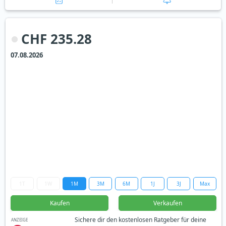
CHF 235.28
07.08.2026
1T
1W
1M
3M
6M
1J
3J
Max
Kaufen
Verkaufen
Sichere dir den kostenlosen Ratgeber für deine
ANZEIGE