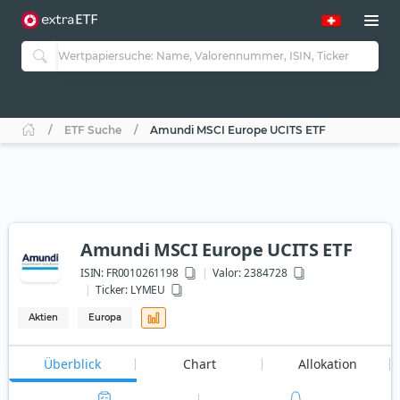
ETF Suche
Amundi MSCI Europe UCITS ETF
Amundi MSCI Europe UCITS ETF
ISIN:
FR0010261198
Valor: 2384728
Ticker:
LYMEU
Aktien
Europa
Überblick
Chart
Allokation