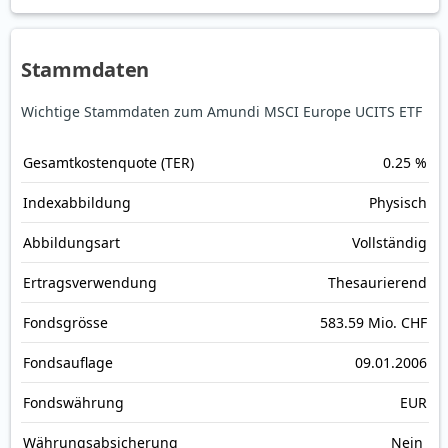
Stammdaten
Wichtige Stammdaten zum Amundi MSCI Europe UCITS ETF
Gesamt­kosten­quote (TER)
0.25 %
Index­abbildung
Physisch
Abbildungs­art
Vollständig
Ertrags­verwendung
Thesaurierend
Fonds­grösse
583.59 Mio. CHF
Fonds­auflage
09.01.2006
Fonds­währung
EUR
Währungsabsicherung
Nein