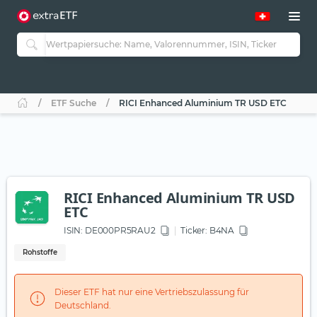
ETF Suche
RICI Enhanced Aluminium TR USD ETC
RICI Enhanced Aluminium TR USD
ETC
ISIN:
DE000PR5RAU2
Ticker:
B4NA
Rohstoffe
Dieser ETF hat nur eine Vertriebszulassung für
Deutschland.