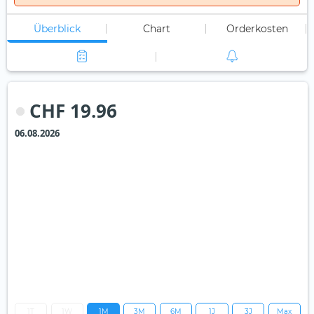
Überblick
Chart
Orderkosten
CHF 19.96
06.08.2026
1T
1W
1M
3M
6M
1J
3J
Max