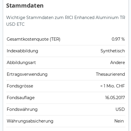
Stammdaten
Wichtige Stammdaten zum RICI Enhanced Aluminium TR
USD ETC
Gesamt­kosten­quote (TER)
0.97 %
Index­abbildung
Synthetisch
Abbildungs­art
Andere
Ertrags­verwendung
Thesaurierend
Fonds­grösse
< 1 Mio. CHF
Fonds­auflage
16.05.2017
Fonds­währung
USD
Währungsabsicherung
Nein