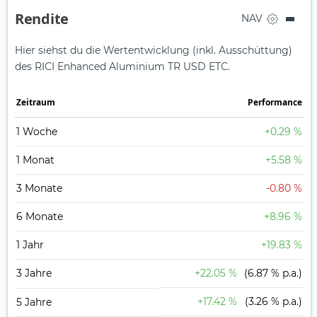
Rendite
NAV
Hier siehst du die Wertentwicklung (inkl. Ausschüttung)
des RICI Enhanced Aluminium TR USD ETC.
Zeit­raum
Perfor­mance
1 Woche
+0.29 %
1 Monat
+5.58 %
3 Monate
-0.80 %
6 Monate
+8.96 %
1 Jahr
+19.83 %
3 Jahre
+22.05 %
(6.87 % p.a.)
+17.42 %
(3.26 % p.a.)
5 Jahre