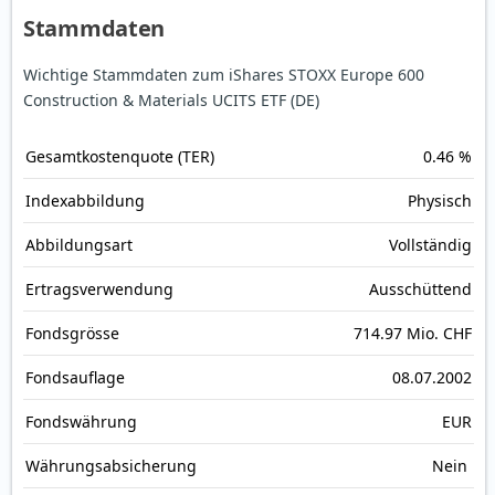
Stammdaten
Wichtige Stammdaten zum iShares STOXX Europe 600
Construction & Materials UCITS ETF (DE)
Gesamt­kosten­quote (TER)
0.46 %
Index­abbildung
Physisch
Abbildungs­art
Vollständig
Ertrags­verwendung
Ausschüttend
Fonds­grösse
714.97 Mio. CHF
Fonds­auflage
08.07.2002
Fonds­währung
EUR
Währungsabsicherung
Nein