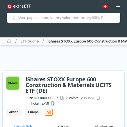
ETF Suche
iShares STOXX Europe 600 Construction & Mat
iShares STOXX Europe 600
Construction & Materials UCITS
ETF (DE)
ISIN:
DE000A0H08F7
Valor: 12980561
Ticker:
EXV8
Aktien
Europa
Überblick
Chart
Allokation