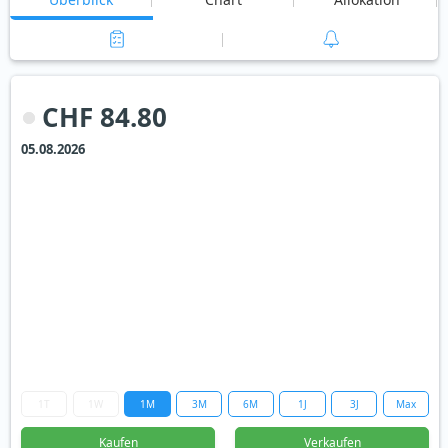
CHF 84.80
05.08.2026
1T
1W
1M
3M
6M
1J
3J
Max
Kaufen
Verkaufen