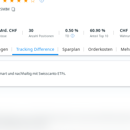
SSMIM
Mrd. CHF
30
0.50 %
60.90 %
CHF
rösse
Anzahl Positionen
TD
Anteil Top 10
Währu
ngen
Tracking Difference
Sparplan
Orderkosten
Mehr
art und nachhaltig mit Swisscanto ETFs.
exrendite minus ETF-Rendite berechnet. Die durchschnittliche jährl
entwickelt als der Index.