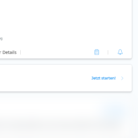
ng
 Details
Jetzt starten!
CHF
iche Tracking Difference des iShares SMIM ETF (CH) beträgt