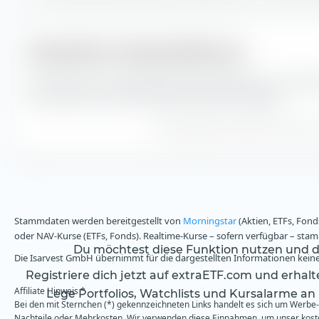
Monatliche Tracking Difference
Hier siehst du die monatliche Tracking Difference von Inde
Performance des iShares SMIM ETF (CH) seit Auflage.
Tracking Difference berechnet anhand 
Stammdaten werden bereitgestellt von
Morningstar
(Aktien, ETFs, Fond
oder NAV-Kurse (ETFs, Fonds). Realtime-Kurse – sofern verfügbar – st
Du möchtest diese Funktion nutzen und da
Die Isarvest GmbH übernimmt für die dargestellten Informationen keine 
Registriere dich jetzt auf extraETF.com und erhal
Affiliate Hinweis *
Lege Portfolios, Watchlists und Kursalarme an
Bei den mit Sternchen (*) gekennzeichneten Links handelt es sich um Werbe- 
Nachteile oder Mehrkosten. Wir verwenden diese Einnahmen, um unser kosten