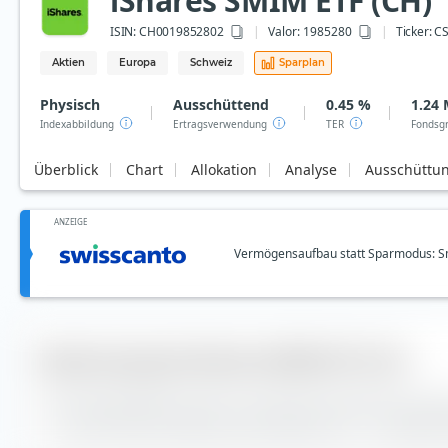
iShares SMIM ETF (CH)
ISIN:
CH0019852802
Valor: 1985280
Ticker:
C
Aktien
Europa
Schweiz
Sparplan
Physisch
Ausschüttend
0.45 %
1.24 
Indexabbildung
Ertragsverwendung
TER
Fondsg
Überblick
Chart
Allokation
Analyse
Ausschüttu
ANZEIGE
Vermögensaufbau statt Sparmodus: Sm
Bewertung des iShares SMIM ETF (CH)
Die Tracking Difference (kurz: TD) wird auf extraETF als Ind
—. Der ETF hat sich damit durchschnittlich um —
schlechter