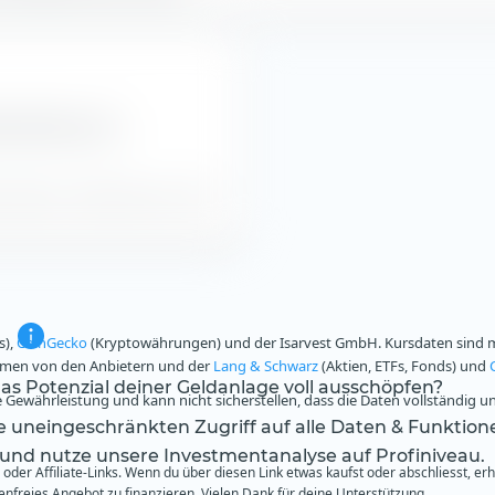
xentwicklung und
der Index- und NAV-Kurse in CHF.
s),
CoinGecko
(Kryptowährungen) und der Isarvest GmbH. Kursdaten sind mi
ammen von den Anbietern und der
Lang & Schwarz
(Aktien, ETFs, Fonds) und
s Potenzial deiner Geldanlage voll ausschöpfen?
Gewährleistung und kann nicht sicherstellen, dass die Daten vollständig u
te uneingeschränkten Zugriff auf alle Daten & Funktion
 und nutze unsere Investmentanalyse auf Profiniveau.
oder Affiliate-Links. Wenn du über diesen Link etwas kaufst oder abschliesst, er
freies Angebot zu finanzieren. Vielen Dank für deine Unterstützung.