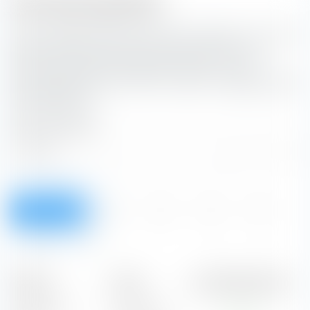
Ausschüttungstabelle
Aus den Tabellen kannst du die Ausschüttungen in Euro des
Musterportfolios Jahrhundert-Portfolio entnehmen. Du
kannst einen eigene Portfoliogrösse wählen, um die
Ausschüttungen entsprechend anzupassen.
Hinweis zu den
Ausschüttungen.
PORTFOLIOGRÖSSE:
Überblick
2026
2025
2024
2023
2022
Alle
Zeit­raum
Betrag
Aus­schüttungs­rendite