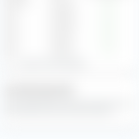
2026
(YTD)
CHF 173.22
1.23 %
2025
CHF 382.58
1.32 %
2024
CHF 352.68
1.46 %
2023
CHF 305.12
1.44 %
2022
CHF 287.12
1.16 %
Zeige alle Ausschüttungsdaten:
Ausschüttungsrendite
Aus den Tabellen kannst du die Ausschüttungsrenditen des
Musterportfolios Jahrhundert-Portfolio entnehmen.