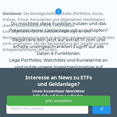
Disclaimer:
Die bereitgestellten Inhalte (Portfolios, Kurse,
Indizes, Preise, Kennzahlen und allgemeinen Marktdaten)
Du möchtest diese Funktion nutzen und das
dienen ausschliesslich Ihrer Information.
Potenzial deiner Geldanlage voll ausschöpfen?
Eine allgemeine und individuelle Vermögens- und
Wertpapierberatung wird im Rahmen dieses Internet-Auftrittes
Registriere dich jetzt auf extraETF.com und
nicht angeboten. Mit der Bereitstellung der Inhalte ist keine
erhalte uneingeschränkten Zugriff auf alle
Anlageempfehlung verbunden.
Daten & Funktionen.
Lege Portfolios, Watchlists und Kursalarme an
und nutze unsere Investmentanalyse auf
Profiniveau.
Interesse an News zu ETFs
und Geldanlage?
Unser kostenloser Newsletter
hält dich auf dem Laufenden.
Jetzt anmelden