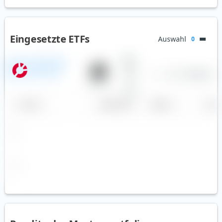
Eingesetzte ETFs
Auswahl
0
State Street SPDR MSCI All
Country World Investable
—
—
—
0.17 %
Aktien
—
Market UCITS ETF (Acc)
90.00 %
Andere
Name
Gewichtung
Region
Land