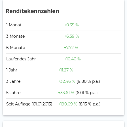
Renditekennzahlen
1 Monat
+0.35 %
3 Monate
+6.59 %
6 Monate
+7.72 %
Laufendes Jahr
+10.46 %
1 Jahr
+11.27 %
3 Jahre
+32.46 %
(9.80 % p.a.)
5 Jahre
+33.61 %
(6.01 % p.a.)
Seit Auflage
(01.01.2013)
+190.09 %
(8.15 % p.a.)