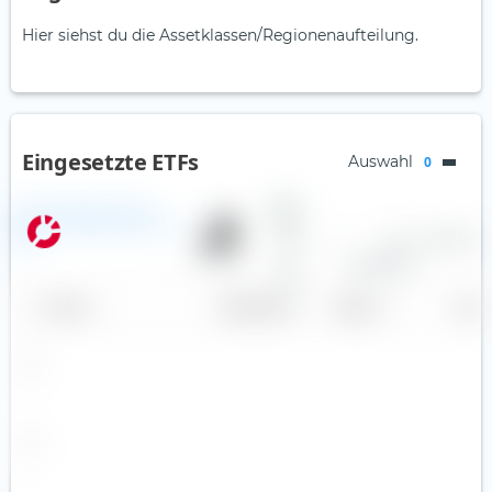
Hier siehst du die Assetklassen/Regionenaufteilung.
Eingesetzte ETFs
Auswahl
0
iShares Edge MSCI World
Minimum Volatility UCITS ETF
—
Low
—
0.30 %
A
(Acc)
70.00 %
Volatility
Andere
Name
Gewichtung
Region
Land