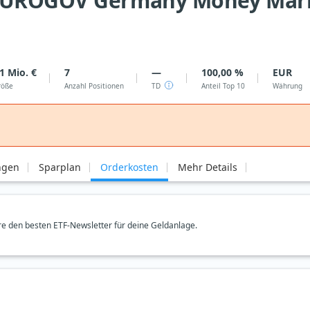
EUROGOV Germany Money Mark
1 Mio. €
7
—
100,00 %
EUR
röße
Anzahl Positionen
TD
Anteil Top 10
Währung
ngen
Sparplan
Orderkosten
Mehr Details
e den besten ETF-Newsletter für deine Geldanlage.