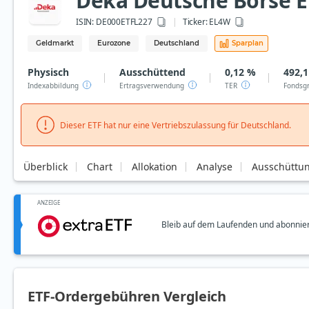
Deka Deutsche Börse 
ISIN:
DE000ETFL227
Ticker:
EL4W
Geldmarkt
Eurozone
Deutschland
Sparplan
Physisch
Ausschüttend
0,12 %
492,1
Indexabbildung
Ertragsverwendung
TER
Fondsg
Dieser ETF hat nur eine Vertriebszulassung für Deutschland.
Überblick
Chart
Allokation
Analyse
Ausschüttu
ANZEIGE
Bleib auf dem Laufenden und abonnier
ETF-Ordergebühren Vergleich