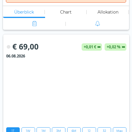
Überblick
Chart
Allokation
€ 69,00
+0,01 €
+0,02 %
06.08.2026
1T
1W
1M
3M
6M
1J
3J
Max