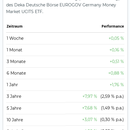
des Deka Deutsche Börse EUROGOV Germany Money
Market UCITS ETF.
Zeit­raum
Perfor­mance
1 Woche
+0,05 %
1 Monat
+0,16 %
3 Monate
+0,51 %
6 Monate
+0,88 %
1 Jahr
+1,76 %
3 Jahre
+7,97 %
(2,59 % p.a.)
+7,68 %
(1,49 % p.a.)
5 Jahre
+3,07 %
(0,30 % p.a.)
10 Jahre