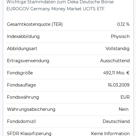
Wichtige Stammdaten zum Deka Deutsche Börse
EUROGOV Germany Money Market UCITS ETF
Gesamt­kosten­quote (TER)
0,12 %
Index­abbildung
Physisch
Abbildungs­art
Vollständig
Ertrags­verwendung
Ausschüttend
Fonds­größe
492,11 Mio. €
Fonds­auflage
16.03.2009
Fonds­währung
EUR
Währungsabsicherung
Nein
Fondsdomizil
Deutschland
SFDR Klassifizierung
Keine Information