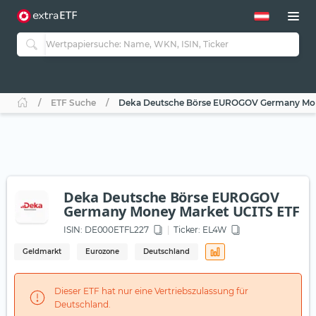
ETF Suche
Deka Deutsche Börse EUROGOV Germany Mon
Deka Deutsche Börse EUROGOV
Germany Money Market UCITS ETF
ISIN:
DE000ETFL227
Ticker:
EL4W
Geldmarkt
Eurozone
Deutschland
Dieser ETF hat nur eine Vertriebszulassung für
Deutschland.