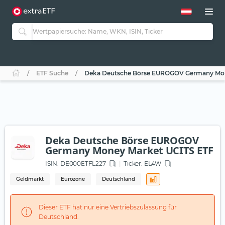
ETF Suche
Deka Deutsche Börse EUROGOV Germany Mon
Deka Deutsche Börse EUROGOV
Germany Money Market UCITS ETF
ISIN:
DE000ETFL227
Ticker:
EL4W
Geldmarkt
Eurozone
Deutschland
Dieser ETF hat nur eine Vertriebszulassung für
Deutschland.