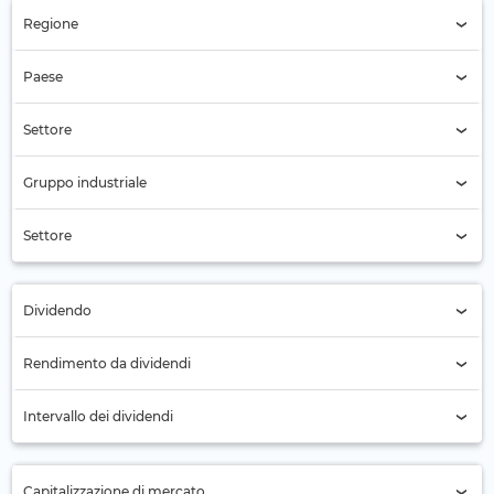
Regione
Regione (Tutti)
Paese
Paese (Tutti)
Settore
Settore (Tutti)
Gruppo industriale
Servizi per le aziende (34)
Settore
Servizi di consulenza (34)
Dividendo
Tutti
Rendimento da dividendi
No (8)
Intervallo dei dividendi
Sì (26)
Annuale (10)
Capitalizzazione di mercato