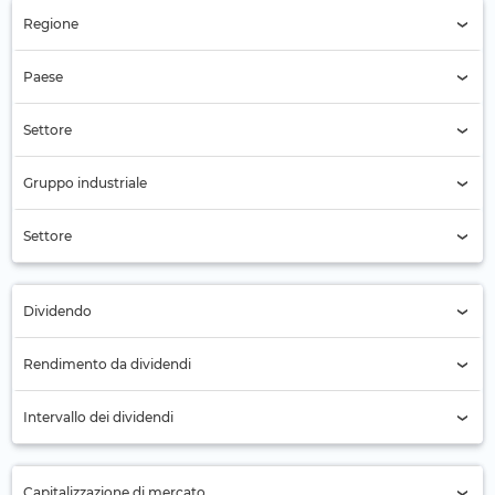
Regione
Regione (Tutti)
Paese
Paese (Tutti)
Settore
Settore (Tutti)
Gruppo industriale
Servizi di telecomunicazione (176)
Settore
Servizi di telecomunicazione (176)
Dividendo
Tutti
Rendimento da dividendi
No (66)
Intervallo dei dividendi
Sì (110)
Annuale (56)
Capitalizzazione di mercato