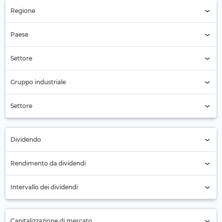
Regione
Regione (Tutti)
Paese
Paese (Tutti)
Settore
Settore (Tutti)
Gruppo industriale
Servizi di pubblica utilità regolamentati (49)
Settore
Gas regolamentato (49)
Dividendo
Tutti
Rendimento da dividendi
No (7)
Intervallo dei dividendi
Sì (42)
Annuale (12)
Capitalizzazione di mercato