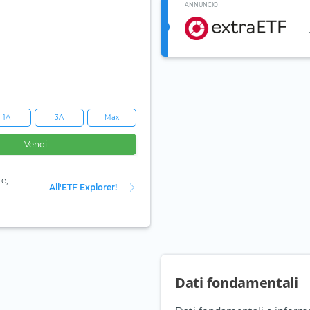
ANNUNCIO
1A
3A
Max
Vendi
te,
All'ETF Explorer!
Dati fondamentali