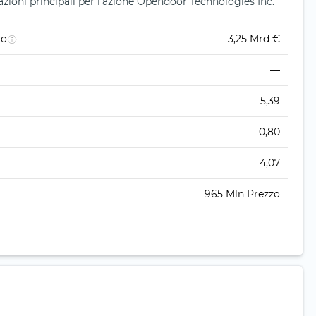
zioni principali per l'azione Opendoor Technologies Inc.
to
3,25 Mrd €
—
5,39
0,80
4,07
965 Mln Prezzo