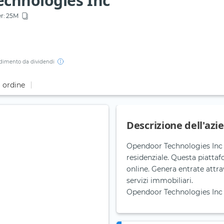
chnologies Inc
r:
25M
dimento da dividendi
i ordine
Descrizione dell'azi
Opendoor Technologies Inc è
residenziale. Questa piattaf
online. Genera entrate attrav
servizi immobiliari.
Opendoor Technologies Inc è