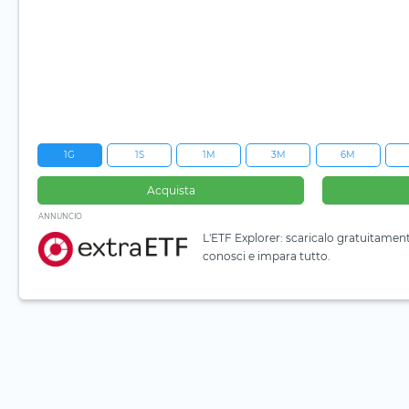
1G
1S
1M
3M
6M
Acquista
ANNUNCIO
L'ETF Explorer: scaricalo gratuitamen
conosci e impara tutto.