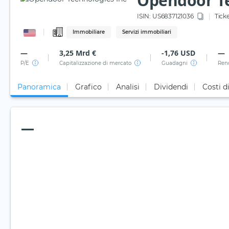
Opendoor Te
ISIN:
US6837121036
Ticke
Immobiliare
Servizi immobiliari
—
3,25 Mrd €
-1,76 USD
—
P/E
Capitalizzazione di mercato
Guadagni
Ren
Panoramica
Grafico
Analisi
Dividendi
Costi d
—