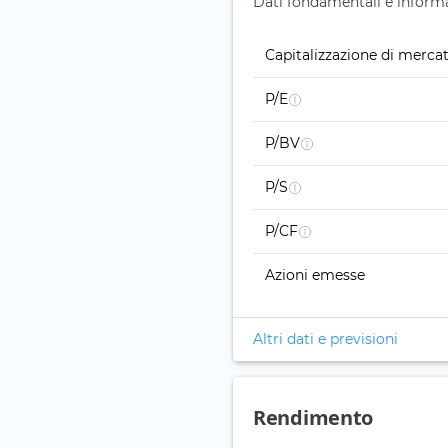
Dati fondamentali e informa
Capitalizzazione di merca
P/E
P/BV
P/S
P/CF
Azioni emesse
Altri dati e previsioni
Rendimento