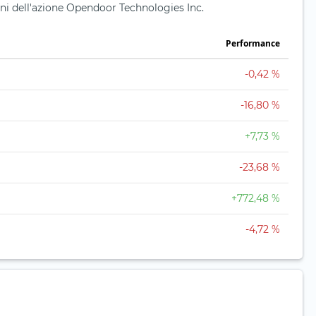
oni dell'azione Opendoor Technologies Inc.
Performance
-0,42 %
-16,80 %
+7,73 %
-23,68 %
+772,48 %
-4,72 %