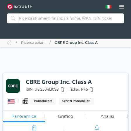
Ricerca azioni
CBRE Group Inc. Class A
CBRE Group Inc. Class A
ISIN:
US12504L1098
Ticker:
RF6
Immobiliare
Servizi immobiliari
Panoramica
Grafico
Analisi