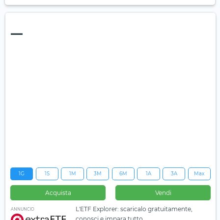
—
1G
1S
1M
3M
6M
1A
3A
Max
Acquista
Vendi
L'ETF Explorer: scaricalo gratuitamente,
ANNUNCIO
conosci e impara tutto.