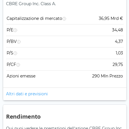
CBRE Group Inc. Class A.
Capitalizzazione di mercato
36,95 Mrd €
P/E
34,48
P/BV
4,37
P/S
1,03
P/CF
29,75
Azioni emesse
290 Mln Prezzo
Altri dati e previsioni
Rendimento
Qui puoi vedere le prestazioni dell'azione CBRE Group Inc.