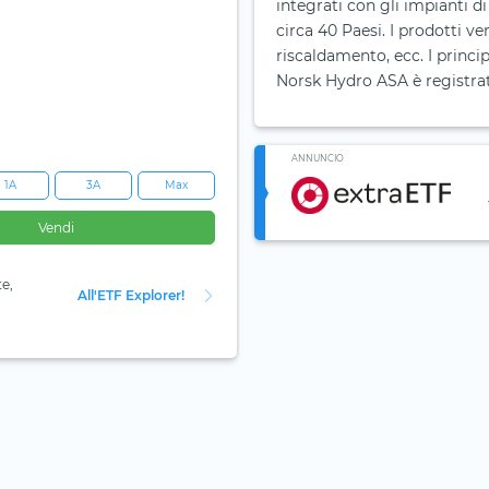
integrati con gli impianti d
circa 40 Paesi. I prodotti ven
riscaldamento, ecc. I princ
Norsk Hydro ASA è registra
ANNUNCIO
1A
3A
Max
Vendi
te,
All'ETF Explorer!