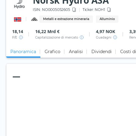
Norsk Hydro ASA
ISIN:
NO0005052605
Ticker:
NOH1
Metalli e estrazione mineraria
Alluminio
18,14
16,22 Mrd €
4,97 NOK
3,
P/E
Capitalizzazione di mercato
Guadagni
Ren
Panoramica
Grafico
Analisi
Dividendi
Costi d
—