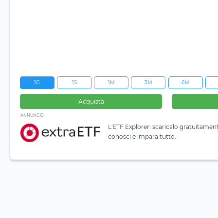
1G
1S
1M
3M
6M
Acquista
ANNUNCIO
L'ETF Explorer: scaricalo gratuitamen
conosci e impara tutto.