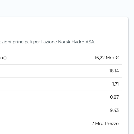
zioni principali per l'azione Norsk Hydro ASA.
to
16,22 Mrd €
18,14
1,71
0,87
9,43
2 Mrd Prezzo