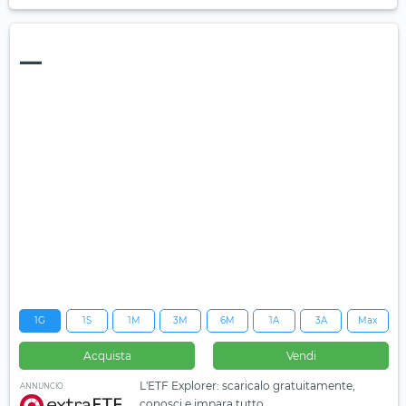
—
1G
1S
1M
3M
6M
1A
3A
Max
Acquista
Vendi
L'ETF Explorer: scaricalo gratuitamente,
ANNUNCIO
conosci e impara tutto.