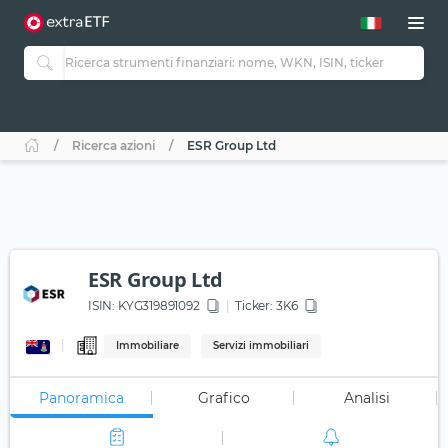
Ricerca azioni
ESR Group Ltd
ESR Group Ltd
ISIN:
KYG319891092
Ticker:
3K6
Immobiliare
Servizi immobiliari
Panoramica
Grafico
Analisi