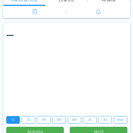
Panoramica
Grafico
Analisi
—
1G
1S
1M
3M
6M
1A
3A
Max
Acquista
Vendi