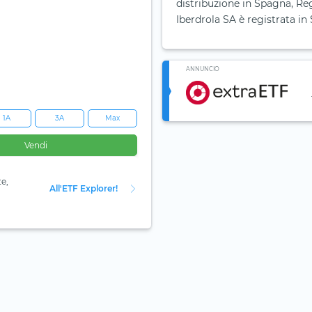
distribuzione in Spagna, Reg
Iberdrola SA è registrata i
ANNUNCIO
1A
3A
Max
Vendi
te,
All'ETF Explorer!