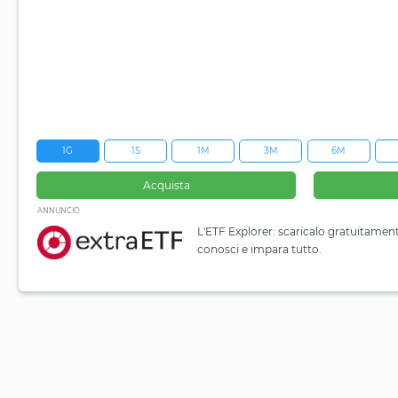
1G
1S
1M
3M
6M
Acquista
ANNUNCIO
L'ETF Explorer: scaricalo gratuitamen
conosci e impara tutto.