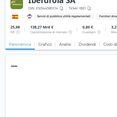
Iberdrola SA
ISIN:
ES0144580Y14
Ticker:
IBE1
Servizi di pubblica utilità regolamentati
Fornitori dive
25,98
138,27 Mrd €
0,80 €
3,
P/E
Capitalizzazione di mercato
Guadagni
Ren
Panoramica
Grafico
Analisi
Dividendi
Costi d
—