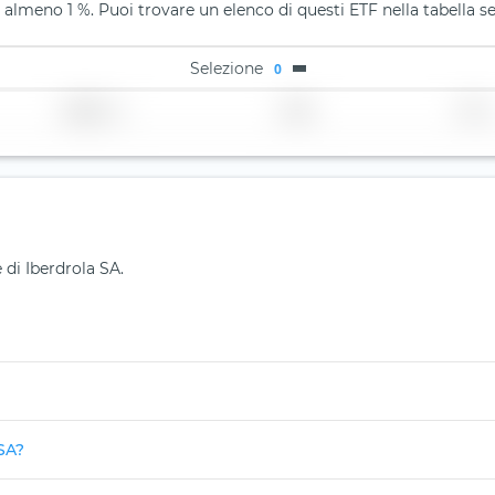
 almeno 1 %. Puoi trovare un elenco di questi ETF nella tabella s
Selezione
0
Regione
Paese
TER
 di Iberdrola SA.
 SA?