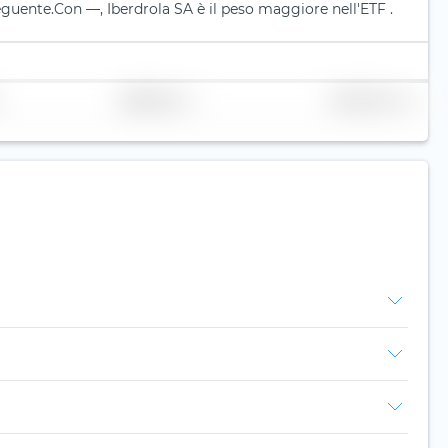
eguente.
Con —, Iberdrola SA è il peso maggiore nell'ETF .
Replicazione
Volume (mln. €)