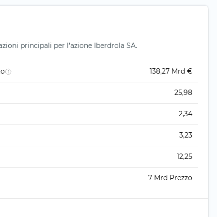
ioni principali per l'azione Iberdrola SA.
to
138,27 Mrd €
25,98
2,34
3,23
12,25
7 Mrd Prezzo