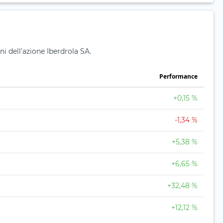
ni dell'azione Iberdrola SA.
Performance
+0,15 %
-1,34 %
+5,38 %
+6,65 %
+32,48 %
+12,12 %