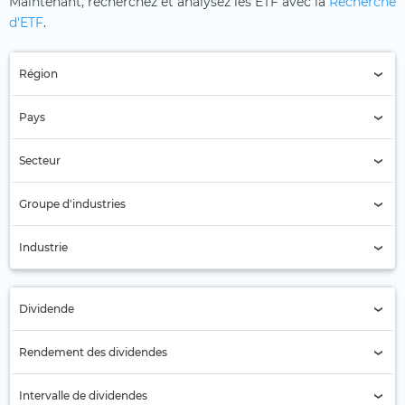
Maintenant, recherchez et analysez les ETF avec la
Recherche
d'ETF
.
Région
Région (Tous)
Pays
Pays (Tous)
Secteur
Secteur (Tous)
Groupe d'industries
Assurances (64)
Industrie
Assurances de biens et d'accidents (64)
Dividende
Tous
Rendement des dividendes
Non (13)
Intervalle de dividendes
Oui (51)