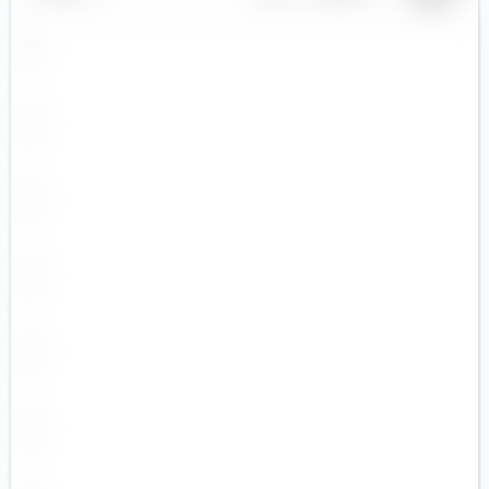
CZK
DKK
EGP
EUR (5)
GBP (4)
GEL
HKD (1)
HUF
IDR
ILS
INR
ISK
JPY (4)
KRW