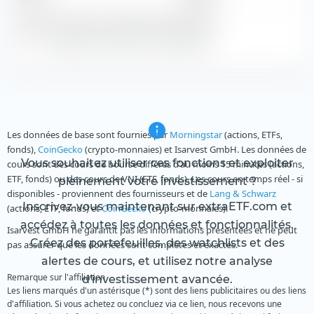
Aucune donnée de distribution disponible
Zeige alle historischen Dividenden
Les données de base sont fournies par
Morningstar
(actions, ETFs,
fonds),
CoinGecko
(crypto-monnaies) et Isarvest GmbH. Les données de
Vous souhaitez utiliser ces fonctions et exploiter
cours sont des cours de bourse différés d'au moins 15 minutes (actions,
ETF, fonds) ou des cours de VNI (ETF, fonds). Les cours en temps réel - si
pleinement votre investissement ?
disponibles - proviennent des fournisseurs et de
Lang & Schwarz
Inscrivez-vous maintenant sur extraETF.com et
(actions, ETF, fonds) et
CoinGecko
(crypto-monnaies).
accédez à toutes les données et fonctionnalités.
Isarvest GmbH ne garantit pas les informations présentées et ne peut
Créez des portefeuilles, des watchlists et des
pas assurer que les données sont complètes et exactes.
alertes de cours, et utilisez notre analyse
Remarque sur l'affiliation
d'investissement avancée.
Les liens marqués d'un astérisque (*) sont des liens publicitaires ou des liens
d'affiliation. Si vous achetez ou concluez via ce lien, nous recevons une