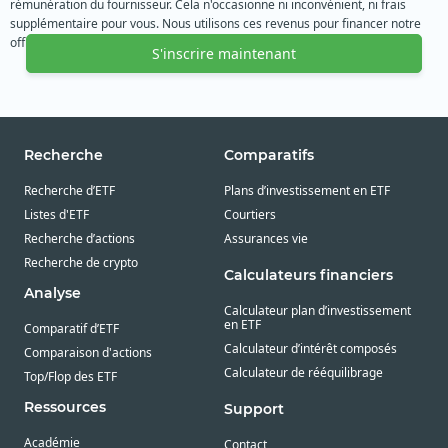
rémunération du fournisseur. Cela n'occasionne ni inconvénient, ni frais
supplémentaire pour vous. Nous utilisons ces revenus pour financer notre
offre gratuite. Nous vous remercions de votre soutien.
S'inscrire maintenant
Recherche
Comparatifs
Recherche d’ETF
Plans d’investissement en ETF
Listes d'ETF
Courtiers
Recherche d’actions
Assurances vie
Recherche de crypto
Calculateurs financiers
Analyse
Calculateur plan d’investissement
en ETF
Comparatif d’ETF
Calculateur d’intérêt composés
Comparaison d'actions
Calculateur de rééquilibrage
Top/Flop des ETF
Ressources
Support
Académie
Contact