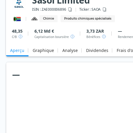
Sasol Limited
ISIN :
ZAE000006896
Ticker :
SAOA
Chimie
Produits chimiques spécialisés
48,35
6,12 Md €
3,73 ZAR
—
C/B
Capitalisation boursière
Bénéfices
Rendement
Aperçu
Graphique
Analyse
Dividendes
Frais d'
—