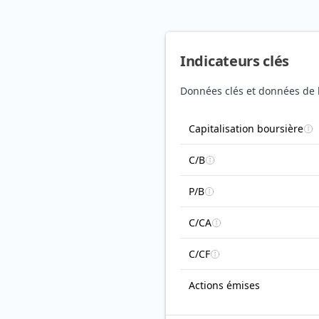
Indicateurs clés
Données clés et données de b
Capitalisation boursière
C/B
P/B
C/CA
C/CF
Actions émises