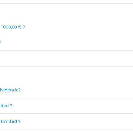
1 000,00 € ?
?
 dividende?
ited ?
 Limited ?