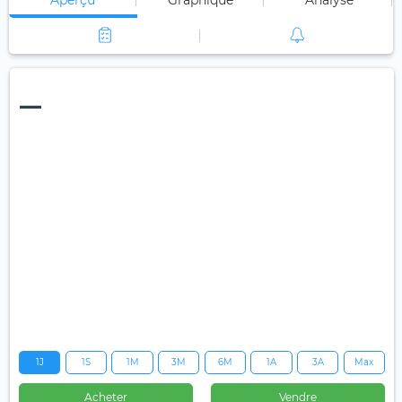
Aperçu
Graphique
Analyse
—
1J
1S
1M
3M
6M
1A
3A
Max
Acheter
Vendre