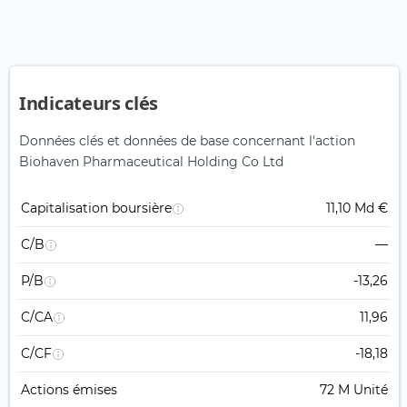
Indicateurs clés
Données clés et données de base concernant l'action
Biohaven Pharmaceutical Holding Co Ltd
Capitalisation boursière
11,10 Md €
C/B
—
P/B
-13,26
C/CA
11,96
C/CF
-18,18
Actions émises
72 M Unité