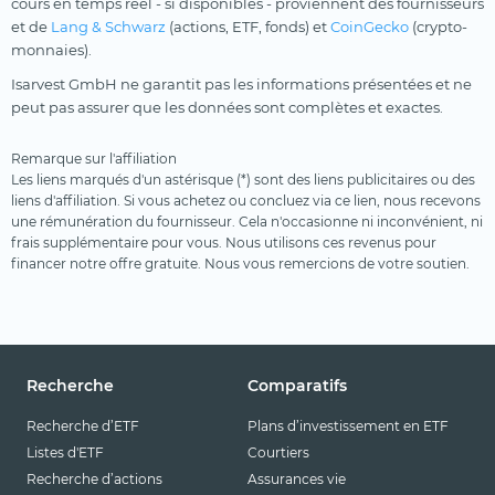
cours en temps réel - si disponibles - proviennent des fournisseurs
et de
Lang & Schwarz
(actions, ETF, fonds) et
CoinGecko
(crypto-
monnaies).
Isarvest GmbH ne garantit pas les informations présentées et ne
peut pas assurer que les données sont complètes et exactes.
Remarque sur l'affiliation
Les liens marqués d'un astérisque (*) sont des liens publicitaires ou des
liens d'affiliation. Si vous achetez ou concluez via ce lien, nous recevons
une rémunération du fournisseur. Cela n'occasionne ni inconvénient, ni
frais supplémentaire pour vous. Nous utilisons ces revenus pour
financer notre offre gratuite. Nous vous remercions de votre soutien.
Recherche
Comparatifs
Recherche d’ETF
Plans d’investissement en ETF
Listes d'ETF
Courtiers
Recherche d’actions
Assurances vie