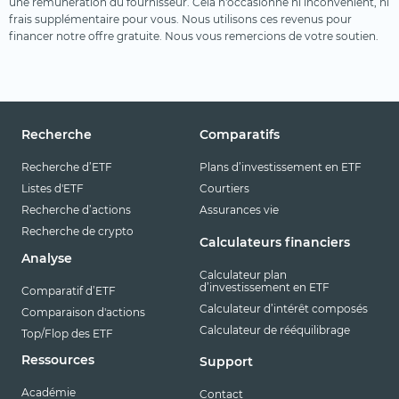
une rémunération du fournisseur. Cela n'occasionne ni inconvénient, ni
frais supplémentaire pour vous. Nous utilisons ces revenus pour
financer notre offre gratuite. Nous vous remercions de votre soutien.
Recherche
Comparatifs
Recherche d’ETF
Plans d’investissement en ETF
Listes d'ETF
Courtiers
Recherche d’actions
Assurances vie
Recherche de crypto
Calculateurs financiers
Analyse
Calculateur plan
d’investissement en ETF
Comparatif d’ETF
Calculateur d’intérêt composés
Comparaison d'actions
Calculateur de rééquilibrage
Top/Flop des ETF
Ressources
Support
Académie
Contact