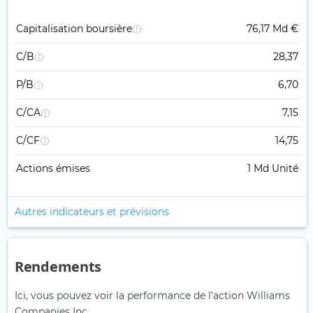
Capitalisation boursière
76,17 Md €
C/B
28,37
P/B
6,70
C/CA
7,15
C/CF
14,75
Actions émises
1 Md Unité
Autres indicateurs et prévisions
Rendements
Ici, vous pouvez voir la performance de l'action Williams
Companies Inc..