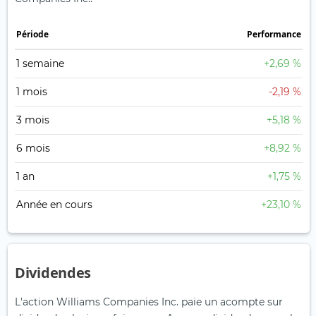
Période
Performance
1 semaine
+2,69 %
1 mois
-2,19 %
3 mois
+5,18 %
6 mois
+8,92 %
1 an
+1,75 %
Année en cours
+23,10 %
Dividendes
L'action Williams Companies Inc. paie un acompte sur