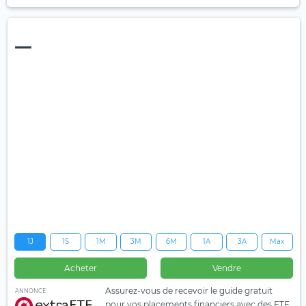
—
1J
1S
1M
3M
6M
1A
3A
Max
Acheter
Vendre
Assurez-vous de recevoir le guide gratuit
ANNONCE
pour vos placements financiers avec des ETF.