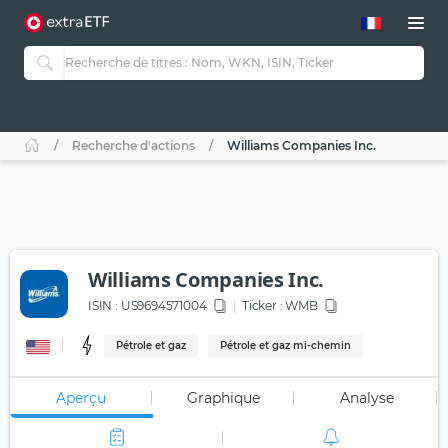
Recherche d'actions
Williams Companies Inc.
Williams Companies Inc.
ISIN :
US9694571004
Ticker :
WMB
Pétrole et gaz
Pétrole et gaz mi-chemin
Aperçu
Graphique
Analyse