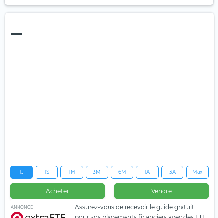
—
1J
1S
1M
3M
6M
1A
3A
Max
Acheter
Vendre
Assurez-vous de recevoir le guide gratuit
ANNONCE
pour vos placements financiers avec des ETF.