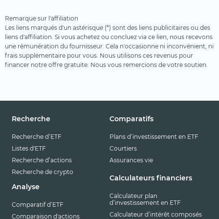
Remarque sur l'affiliation
Les liens marqués d'un astérisque (*) sont des liens publicitaires ou des
liens d'affiliation. Si vous achetez ou concluez via ce lien, nous recevons
une rémunération du fournisseur. Cela n'occasionne ni inconvénient, ni
frais supplémentaire pour vous. Nous utilisons ces revenus pour
financer notre offre gratuite. Nous vous remercions de votre soutien.
Recherche
Comparatifs
Recherche d’ETF
Plans d’investissement en ETF
Listes d'ETF
Courtiers
Recherche d’actions
Assurances vie
Recherche de crypto
Calculateurs financiers
Analyse
Calculateur plan
d’investissement en ETF
Comparatif d’ETF
Calculateur d’intérêt composés
Comparaison d'actions