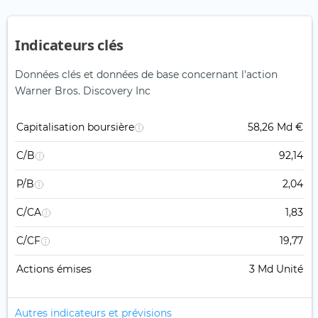
Indicateurs clés
Données clés et données de base concernant l'action
Warner Bros. Discovery Inc
Capitalisation boursière
58,26 Md €
C/B
92,14
P/B
2,04
C/CA
1,83
C/CF
19,77
Actions émises
3 Md Unité
Autres indicateurs et prévisions