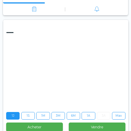
—
1J
1S
1M
3M
6M
1A
3A
Max
Acheter
Vendre