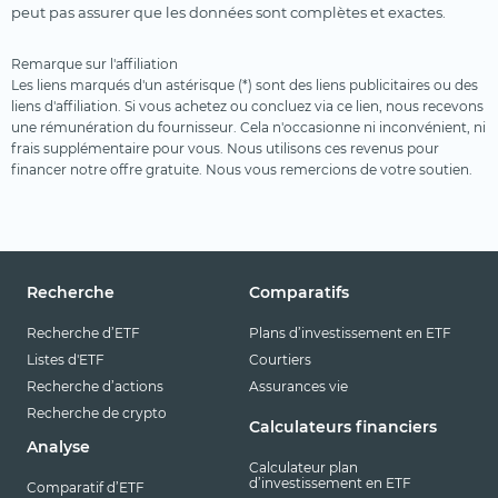
peut pas assurer que les données sont complètes et exactes.
Remarque sur l'affiliation
Les liens marqués d'un astérisque (*) sont des liens publicitaires ou des
liens d'affiliation. Si vous achetez ou concluez via ce lien, nous recevons
une rémunération du fournisseur. Cela n'occasionne ni inconvénient, ni
frais supplémentaire pour vous. Nous utilisons ces revenus pour
financer notre offre gratuite. Nous vous remercions de votre soutien.
Recherche
Comparatifs
Recherche d’ETF
Plans d’investissement en ETF
Listes d'ETF
Courtiers
Recherche d’actions
Assurances vie
Recherche de crypto
Calculateurs financiers
Analyse
Calculateur plan
d’investissement en ETF
Comparatif d’ETF