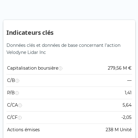
Indicateurs clés
Données clés et données de base concernant l'action
Velodyne Lidar Inc
Capitalisation boursière
279,56 M €
C/B
—
P/B
1,41
C/CA
5,64
C/CF
-2,05
Actions émises
238 M Unité