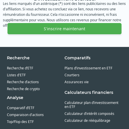
Les liens marqués d'un astérisque (*) sont des liens publicitaires ou des liens
d'affiliation. Si vous achetez ou concluez via ce lien, nous recevons une
rémunération du fournisseur. Cela n'occasionne ni inconvénient, ni frais
supplémentaire pour vous. Nous utilisons ces revenus pour financer notre
offre gratuite. Nous vous remercions de votre soutien.
S'inscrire maintenant
Recherche
Comparatifs
Recherche d’ETF
Plans d’investissement en ETF
Listes d'ETF
Courtiers
Recherche d’actions
Assurances vie
Recherche de crypto
Calculateurs financiers
Analyse
Calculateur plan d’investissement
en ETF
Comparatif d’ETF
Calculateur d’intérêt composés
Comparaison d'actions
Calculateur de rééquilibrage
Top/Flop des ETF