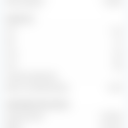
Valeur d'entreprise
7,70 Md €
Indicateurs clés
C/B
13,12
P/B
2,17
C/CA
0,52
C/CF
8,63
Croissance KG (Ratio PEG)
—
Retour sur investissement (ROI)
17,53 %
Chiffre d'affaires et flux de trésorerie
Volume des ventes
10,23 Md €
EBITDA
916,10 M €