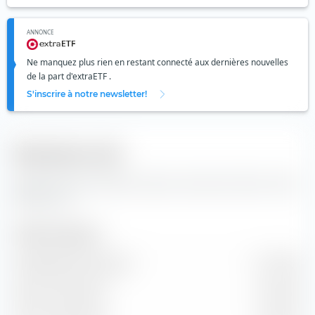
ANNONCE
Ne manquez plus rien en restant connecté aux dernières nouvelles
de la part d'extraETF .
S'inscrire à notre newsletter!
Indicateurs clés
Données clés et données de base concernant l'action Univar
Solutions Inc
Taille de l'entreprise
Capitalisation boursière
5,17 Md €
Valeur marchande
7,13 Md €