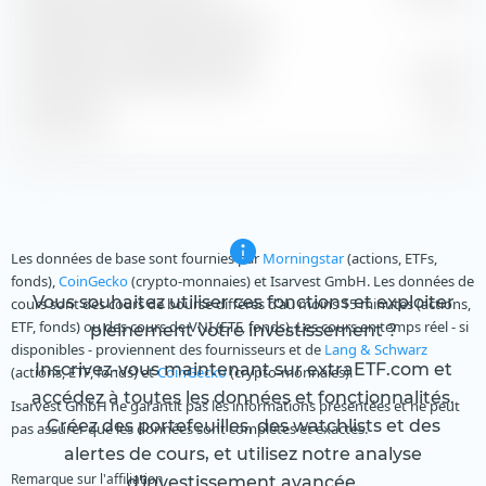
Rendement de dividende estimé
—
Rendement du bénéfice estimé
8,13 %
P/B estimé
11,16
Les données de base sont fournies par
Morningstar
(actions, ETFs,
fonds),
CoinGecko
(crypto-monnaies) et Isarvest GmbH. Les données de
Vous souhaitez utiliser ces fonctions et exploiter
cours sont des cours de bourse différés d'au moins 15 minutes (actions,
ETF, fonds) ou des cours de VNI (ETF, fonds). Les cours en temps réel - si
pleinement votre investissement ?
disponibles - proviennent des fournisseurs et de
Lang & Schwarz
Inscrivez-vous maintenant sur extraETF.com et
(actions, ETF, fonds) et
CoinGecko
(crypto-monnaies).
accédez à toutes les données et fonctionnalités.
Isarvest GmbH ne garantit pas les informations présentées et ne peut
Créez des portefeuilles, des watchlists et des
pas assurer que les données sont complètes et exactes.
alertes de cours, et utilisez notre analyse
Remarque sur l'affiliation
d'investissement avancée.