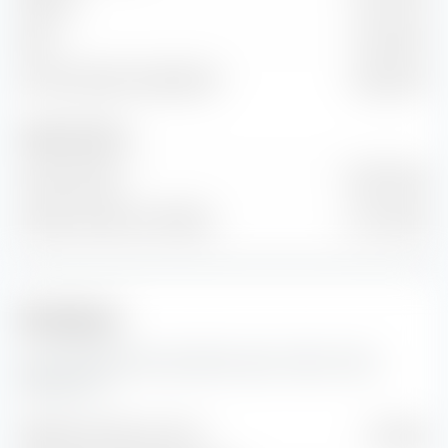
EBIT
737,30 M €
Flux de trésorerie disponible
392,60 M €
Nombre d'actions
Actions émises
158 M Unité
Nombre d'actions en flottant
121 M Unité
Prévisions
Ici, vous trouverez des prévisions pour l'action Univar
Solutions Inc.
Bénéfice estimé par action
3,20 $US