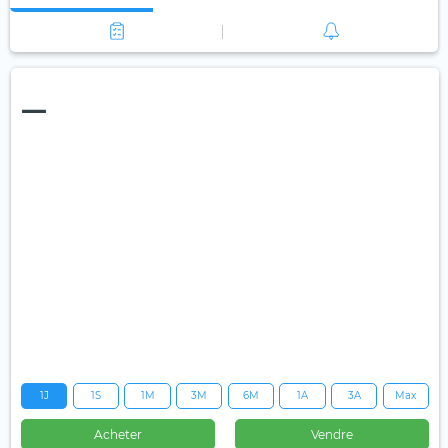
—
1J
1S
1M
3M
6M
1A
3A
Max
Acheter
Vendre