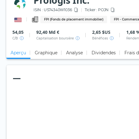
Prologis Inc.
ISIN :
US74340W1036
Ticker :
POJN
FPI (Fonds de placement immobilier)
FPI - Commerce
54,05
92,40 Md €
2,65 $US
1,68 
C/B
Capitalisation boursière
Bénéfices
Rendem
Aperçu
Graphique
Analyse
Dividendes
Frais 
—