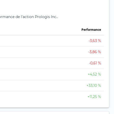
ormance de l'action Prologis Inc..
Performance
-3,63 %
-3,86 %
-0,61 %
+4,52 %
+33,10 %
+11,25 %