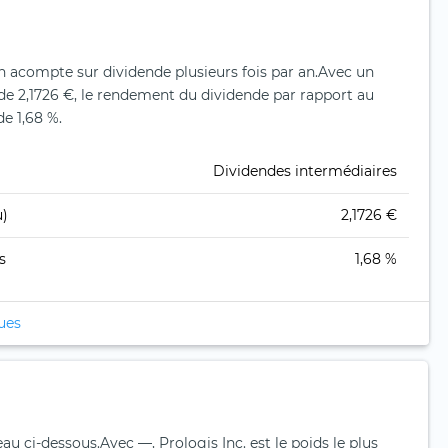
un acompte sur dividende plusieurs fois par an.
Avec un
de 2,1726 €, le rendement du dividende par rapport au
de 1,68 %.
Dividendes intermédiaires
u)
2,1726 €
s
1,68 %
ques
eau ci-dessous.
Avec —, Prologis Inc. est le poids le plus