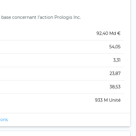
base concernant l'action Prologis Inc.
92,40 Md €
54,05
3,31
23,87
38,53
933 M Unité
ions