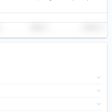
Réplication
Volume (Mio. €)