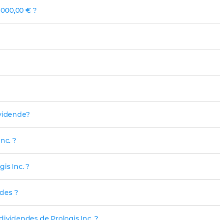
 000,00 € ?
ividende?
nc. ?
is Inc. ?
ndes ?
dividendes de Prologis Inc. ?