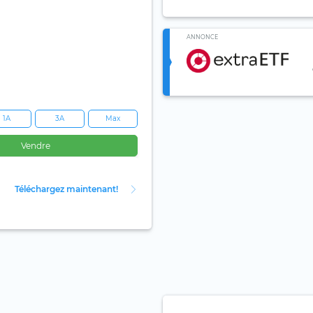
ANNONCE
1A
3A
Max
Vendre
Téléchargez maintenant!