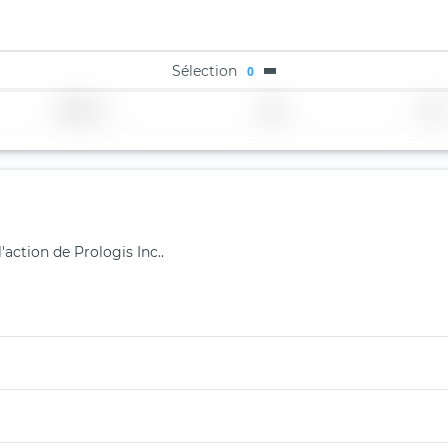
Sélection
0
Région
Pays
TER
'action de Prologis Inc..