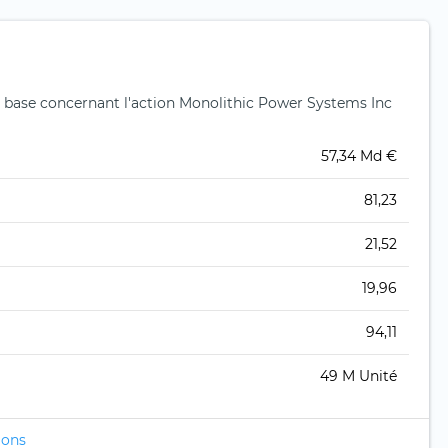
 base concernant l'action Monolithic Power Systems Inc
57,34 Md €
81,23
21,52
19,96
94,11
49 M Unité
ions