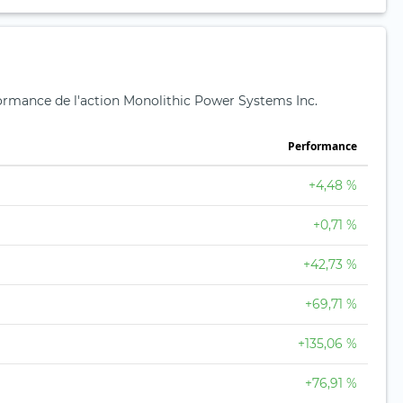
rformance de l'action Monolithic Power Systems Inc.
Performance
+4,48 %
+0,71 %
+42,73 %
+69,71 %
+135,06 %
+76,91 %