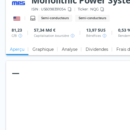
Monolithic Power Syst
ISIN :
US6098391054
Ticker :
NQG
Semi-conducteurs
Semi-conducteurs
81,23
57,34 Md €
13,97 $US
0,53 
C/B
Capitalisation boursière
Bénéfices
Rendem
Aperçu
Graphique
Analyse
Dividendes
Frais 
—