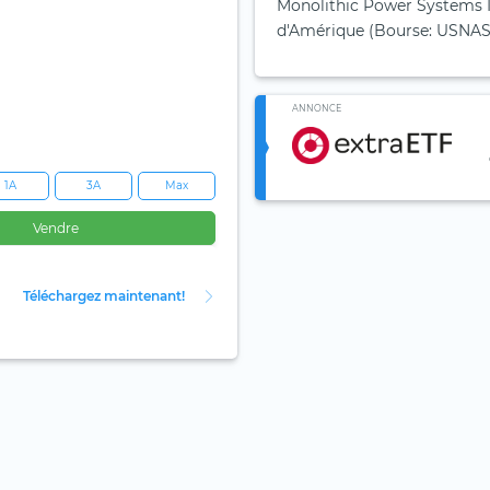
Monolithic Power Systems In
d'Amérique (Bourse: USNAS
ANNONCE
1A
3A
Max
Vendre
Téléchargez maintenant!