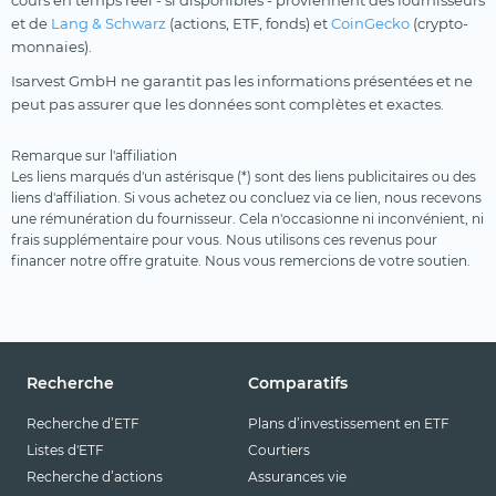
cours en temps réel - si disponibles - proviennent des fournisseurs
et de
Lang & Schwarz
(actions, ETF, fonds) et
CoinGecko
(crypto-
monnaies).
Isarvest GmbH ne garantit pas les informations présentées et ne
peut pas assurer que les données sont complètes et exactes.
Remarque sur l'affiliation
Les liens marqués d'un astérisque (*) sont des liens publicitaires ou des
liens d'affiliation. Si vous achetez ou concluez via ce lien, nous recevons
une rémunération du fournisseur. Cela n'occasionne ni inconvénient, ni
frais supplémentaire pour vous. Nous utilisons ces revenus pour
financer notre offre gratuite. Nous vous remercions de votre soutien.
Recherche
Comparatifs
Recherche d’ETF
Plans d’investissement en ETF
Listes d'ETF
Courtiers
Recherche d’actions
Assurances vie