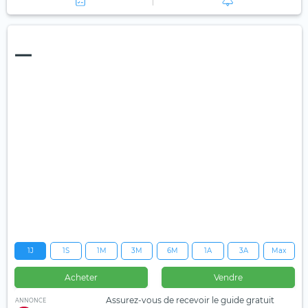
—
1J
1S
1M
3M
6M
1A
3A
Max
Acheter
Vendre
Assurez-vous de recevoir le guide gratuit
ANNONCE