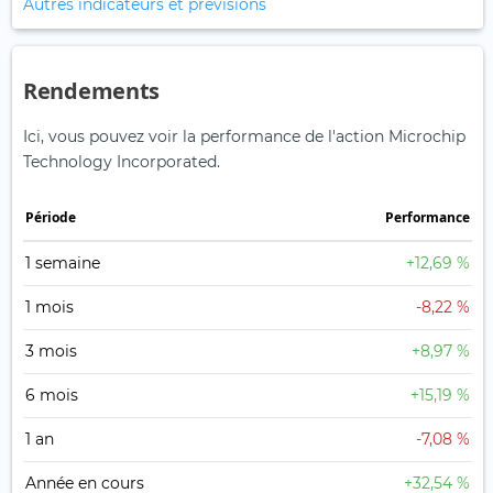
Autres indicateurs et prévisions
Rendements
Ici, vous pouvez voir la performance de l'action Microchip
Technology Incorporated.
Période
Performance
1 semaine
+12,69 %
1 mois
-8,22 %
3 mois
+8,97 %
6 mois
+15,19 %
1 an
-7,08 %
Année en cours
+32,54 %