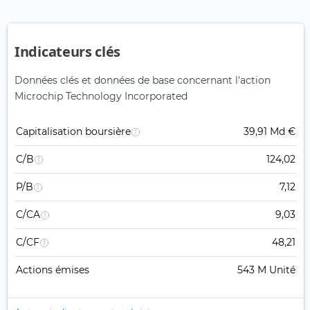
Indicateurs clés
Données clés et données de base concernant l'action
Microchip Technology Incorporated
Capitalisation boursière
39,91 Md €
C/B
124,02
P/B
7,12
C/CA
9,03
C/CF
48,21
Actions émises
543 M Unité