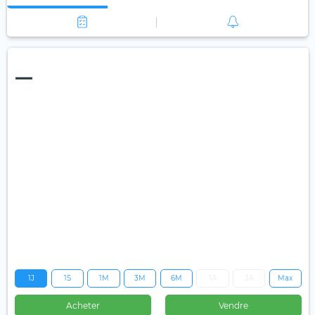
—
1J
1S
1M
3M
6M
1A
3A
Max
Acheter
Vendre