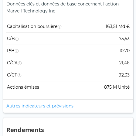
Données clés et données de base concernant l'action
Marvell Technology Inc
Capitalisation boursière
163,51 Md €
C/B
73,53
P/B
10,70
C/CA
21,46
C/CF
92,33
Actions émises
875 M Unité
Autres indicateurs et prévisions
Rendements