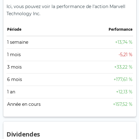
Ici, vous pouvez voir la performance de l'action Marvell
Technology Inc.
Période
Performance
1 semaine
+13,74 %
1 mois
-5,21 %
3 mois
+33,22 %
6 mois
+177,61 %
1 an
+12,13 %
Année en cours
+157,52 %
Dividendes