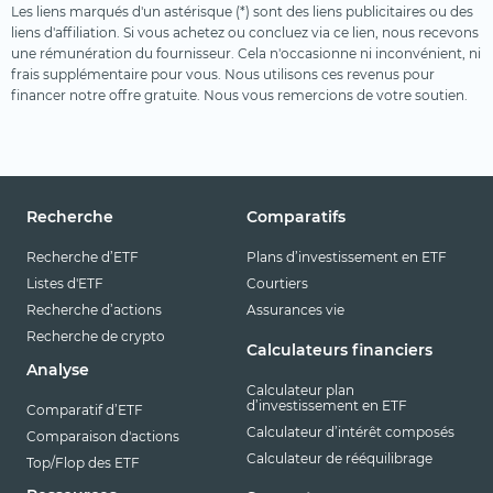
Les liens marqués d'un astérisque (*) sont des liens publicitaires ou des
liens d'affiliation. Si vous achetez ou concluez via ce lien, nous recevons
une rémunération du fournisseur. Cela n'occasionne ni inconvénient, ni
frais supplémentaire pour vous. Nous utilisons ces revenus pour
financer notre offre gratuite. Nous vous remercions de votre soutien.
Recherche
Comparatifs
Recherche d’ETF
Plans d’investissement en ETF
Listes d'ETF
Courtiers
Recherche d’actions
Assurances vie
Recherche de crypto
Calculateurs financiers
Analyse
Calculateur plan
d’investissement en ETF
Comparatif d’ETF
Calculateur d’intérêt composés
Comparaison d'actions
Calculateur de rééquilibrage
Top/Flop des ETF