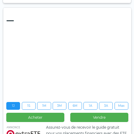
—
1J
1S
1M
3M
6M
1A
3A
Max
Acheter
Vendre
Assurez-vous de recevoir le guide gratuit
ANNONCE
pour vos placements financiers avec des ETF.