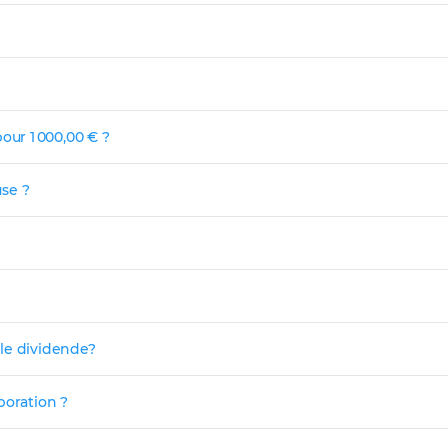
our 1 000,00 € ?
use ?
 le dividende?
poration ?