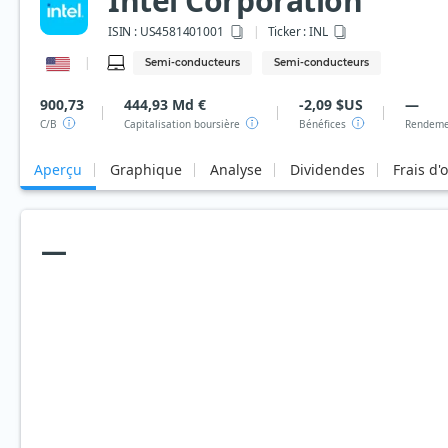
Intel Corporation
ISIN :
US4581401001
Ticker :
INL
Semi-conducteurs
Semi-conducteurs
900,73
444,93 Md €
-2,09 $US
—
C/B
Capitalisation boursière
Bénéfices
Rendeme
Aperçu
Graphique
Analyse
Dividendes
Frais d'
—