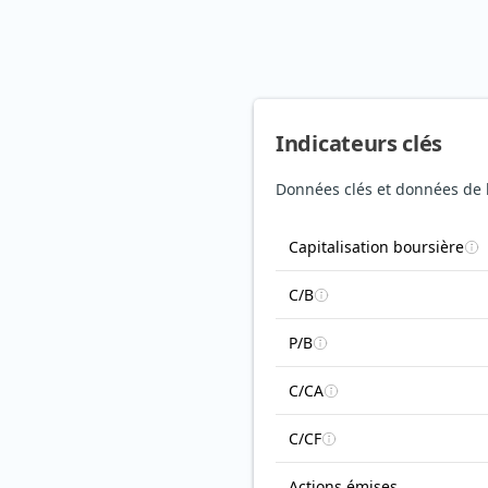
Indicateurs clés
Données clés et données de b
Capitalisation boursière
C/B
P/B
C/CA
C/CF
Actions émises