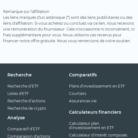
Remarque sur l'affiliation
Les liens marqués d'un astérisque (*) sont des liens publicitaires ou des
liens d'affiliation. Si vous achetez ou concluez via ce lien, nous recevons
une rémunération du fournisseur. Cela n'occasionne ni inconvénient, ni
frais supplémentaire pour vous. Nous utilisons ces revenus pour
financer notre offre gratuite. Nous vous remercions de votre soutien.
Recherche
Comparatifs
Recherche d’ETF
Plans d’investissement en ETF
Listes d'ETF
Courtiers
Recherche d’actions
Assurances vie
Recherche de crypto
Calculateurs financiers
Analyse
Calculateur plan
d’investissement en ETF
Comparatif d’ETF
Calculateur d’intérêt composés
Comparaison d'actions