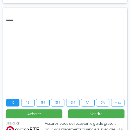
—
1J
1S
1M
3M
6M
1A
3A
Max
Acheter
Vendre
Assurez-vous de recevoir le guide gratuit
ANNONCE
pour vos placements financiers avec des ETF.