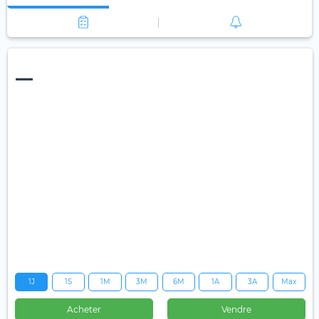
—
1J
1S
1M
3M
6M
1A
3A
Max
Acheter
Vendre