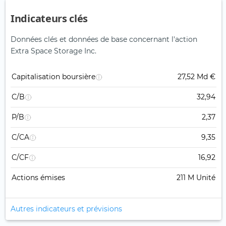
Indicateurs clés
Données clés et données de base concernant l'action
Extra Space Storage Inc.
Capitalisation boursière
27,52 Md €
C/B
32,94
P/B
2,37
C/CA
9,35
C/CF
16,92
Actions émises
211 M Unité
Autres indicateurs et prévisions