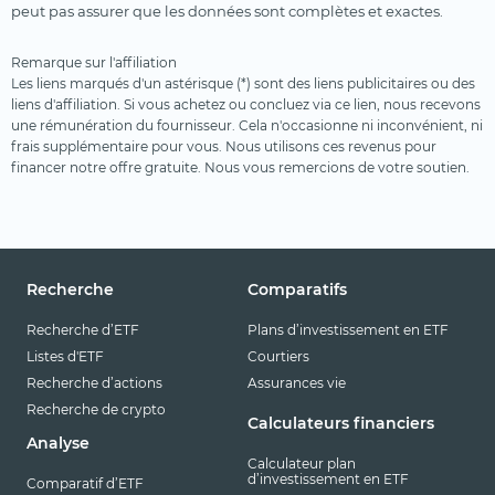
peut pas assurer que les données sont complètes et exactes.
Remarque sur l'affiliation
Les liens marqués d'un astérisque (*) sont des liens publicitaires ou des
liens d'affiliation. Si vous achetez ou concluez via ce lien, nous recevons
une rémunération du fournisseur. Cela n'occasionne ni inconvénient, ni
frais supplémentaire pour vous. Nous utilisons ces revenus pour
financer notre offre gratuite. Nous vous remercions de votre soutien.
Recherche
Comparatifs
Recherche d’ETF
Plans d’investissement en ETF
Listes d'ETF
Courtiers
Recherche d’actions
Assurances vie
Recherche de crypto
Calculateurs financiers
Analyse
Calculateur plan
d’investissement en ETF
Comparatif d’ETF