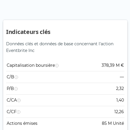
Indicateurs clés
Données clés et données de base concernant l'action
Eventbrite Inc
Capitalisation boursière
378,39 M €
C/B
—
P/B
2,32
C/CA
1,40
C/CF
12,26
Actions émises
85 M Unité