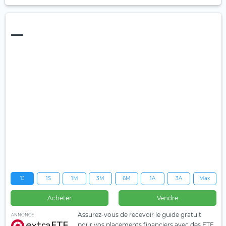
—
1J
1S
1M
3M
6M
1A
3A
Max
Acheter
Vendre
Assurez-vous de recevoir le guide gratuit
ANNONCE
pour vos placements financiers avec des ETF.