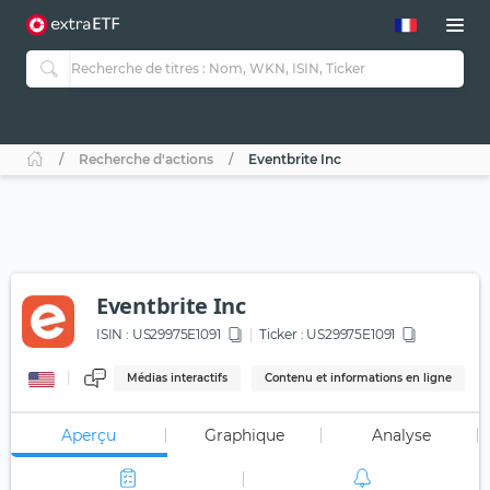
Recherche d'actions
Eventbrite Inc
Eventbrite Inc
ISIN :
US29975E1091
Ticker :
US29975E1091
Médias interactifs
Contenu et informations en ligne
Aperçu
Graphique
Analyse