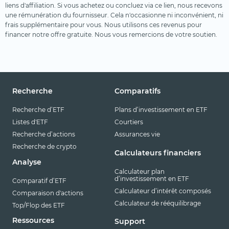
liens d'affiliation. Si vous achetez ou concluez via ce lien, nous recevons
une rémunération du fournisseur. Cela n'occasionne ni inconvénient, ni
frais supplémentaire pour vous. Nous utilisons ces revenus pour
financer notre offre gratuite. Nous vous remercions de votre soutien.
Recherche
Comparatifs
Recherche d’ETF
Plans d’investissement en ETF
Listes d'ETF
Courtiers
Recherche d’actions
Assurances vie
Recherche de crypto
Calculateurs financiers
Analyse
Calculateur plan
d’investissement en ETF
Comparatif d’ETF
Calculateur d’intérêt composés
Comparaison d'actions
Calculateur de rééquilibrage
Top/Flop des ETF
Ressources
Support