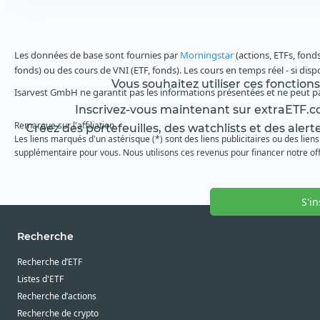
Les données de base sont fournies par
Morningstar
(actions, ETFs, fond
fonds) ou des cours de VNI (ETF, fonds). Les cours en temps réel - si dis
Vous souhaitez utiliser ces fonction
Isarvest GmbH ne garantit pas les informations présentées et ne peut p
Inscrivez-vous maintenant sur extraETF.co
Remarque sur l'affiliation
Créez des portefeuilles, des watchlists et des alert
Les liens marqués d'un astérisque (*) sont des liens publicitaires ou des liens
supplémentaire pour vous. Nous utilisons ces revenus pour financer notre off
S'i
Recherche
Recherche d’ETF
Listes d'ETF
Recherche d’actions
Recherche de crypto