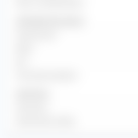
Retour sur investissement (ROI)
Chiffre d'affaires et flux de trésorerie
Volume des ventes
EBITDA
EBIT
Flux de trésorerie disponible
Nombre d'actions
Actions émises
Nombre d'actions en flottant