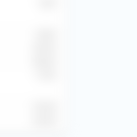
26,08 %
1,89 Md €
505,18 M €
466,43 M €
1,77 Md €
25 M Unité
20 M Unité