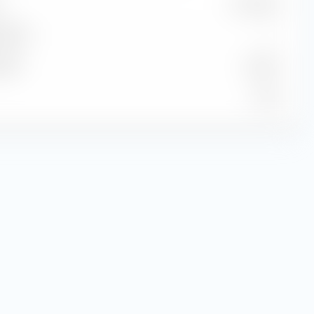
22,13 $US
stimé
—
timé
6,59 %
11,38