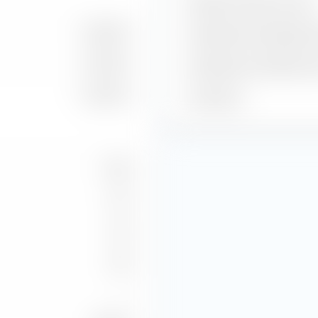
Bénéfice estimé par action
5,46 Md €
Rendement de dividende e
9,73 Md €
Rendement du bénéfice es
9,87 Md €
P/B estimé
18,66
4,19
1,93
3,33
—