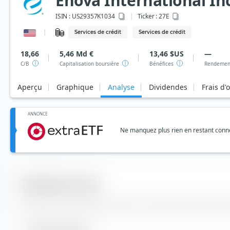
Enova International In
ISIN :
US29357K1034
Ticker :
27E
Services de crédit
Services de crédit
18,66
5,46 Md €
13,46 $US
—
C/B
Capitalisation boursière
Bénéfices
Rendement
Aperçu
Graphique
Analyse
Dividendes
Frais d'
ANNONCE
Ne manquez plus rien en restant connec
Indicateurs clés
Données clés et données de base concernant l'action Enova I