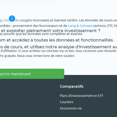
s),
CoinGecko
(crypto-monnaies) et Isarvest GmbH. Les données de cours sont
ponibles - proviennent des fournisseurs et de
Lang & Schwarz
(actions, ETF, f
s et exploiter pleinement votre investissement ?
as assurer que les données sont complètes et exactes.
m et accédez à toutes les données et fonctionnalités.
es de cours, et utilisez notre analyse d'investissement 
 d'affiliation. Si vous achetez ou concluez via ce lien, nous recevons une rémunéra
re gratuite. Nous vous remercions de votre soutien.
nscrire maintenant
Comparatifs
Plans d’investissement en ETF
Courtiers
Assurances vie