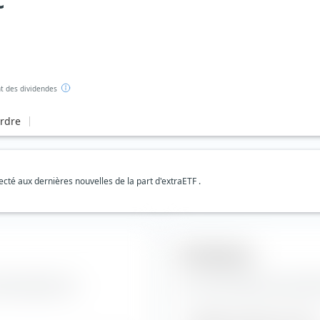
c
 des dividendes
ordre
té aux dernières nouvelles de la part d'extraETF .
Prévisions
nternational Inc
Ici, vous trouverez des prévi