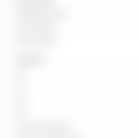
Taille de l'entreprise
Capitalisation boursière
Valeur marchande
Valeur d'entreprise
Indicateurs clés
C/B
P/B
C/CA
C/CF
Croissance KG (Ratio PEG)