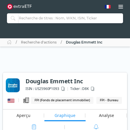
Recherche d'actions
Douglas Emmett Inc
Douglas Emmett Inc
ISIN :
US25960P1093
Ticker :
D8K
FPI (Fonds de placement immobilier)
FPI - Bureau
Aperçu
Graphique
Analyse