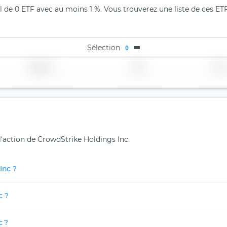
l de 0 ETF avec au moins 1 %. Vous trouverez une liste de ces ETF
Sélection
0
Région
Pays
TER
 l'action de CrowdStrike Holdings Inc.
Inc ?
c ?
c ?