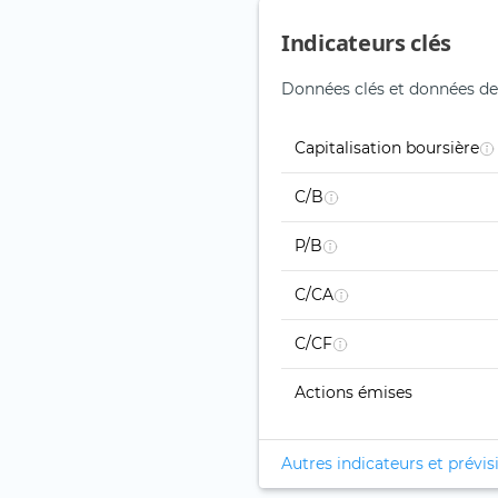
Indicateurs clés
Données clés et données de
Capitalisation boursière
C/B
P/B
C/CA
C/CF
Actions émises
Autres indicateurs et prévis