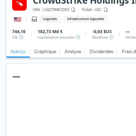
CrowdStrike Holdings I
ISIN :
US22788C1053
Ticker :
45C
Logiciels
Infrastructure logicielle
744,10
182,73 Md €
-0,03 $US
—
C/B
Capitalisation boursière
Bénéfices
Rende
Aperçu
Graphique
Analyse
Dividendes
Frais 
—