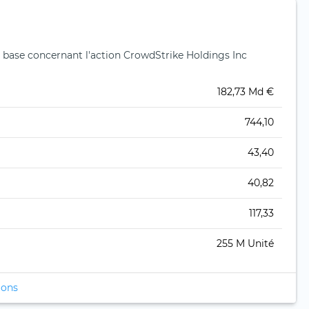
 base concernant l'action CrowdStrike Holdings Inc
182,73 Md €
744,10
43,40
40,82
117,33
255 M Unité
ions