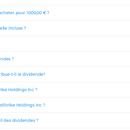
cheter pour 1 000,00 € ?
lle incluse ?
endes ?
ibue-t-il le dividende?
ike Holdings Inc ?
dStrike Holdings Inc ?
il des dividendes ?