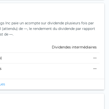
gs Inc paie un acompte sur dividende plusieurs fois par
 (attendu) de —, le rendement du dividende par rapport
est de —.
Dividendes intermédiaires
u)
—
s
—
ques