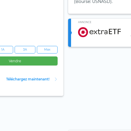
(Bourse: USNASD).
ANNONCE
1A
3A
Max
Vendre
Téléchargez maintenant!