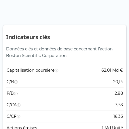
Indicateurs clés
Données clés et données de base concernant l'action
Boston Scientific Corporation
Capitalisation boursière
62,01 Md €
C/B
20,14
P/B
2,88
C/CA
3,53
C/CF
16,33
Actions émises
1 Md Unité