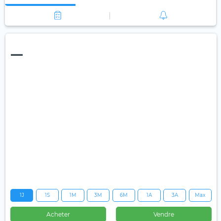
—
1J
1S
1M
3M
6M
1A
3A
Max
Acheter
Vendre