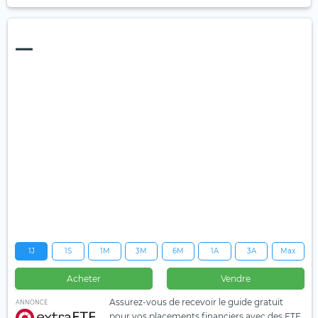
—
1J
1S
1M
3M
6M
1A
3A
Max
Acheter
Vendre
Assurez-vous de recevoir le guide gratuit
ANNONCE
pour vos placements financiers avec des ETF.