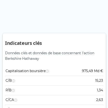
Indicateurs clés
Données clés et données de base concernant l'action
Berkshire Hathaway
Capitalisation boursière
975,49 Md €
C/B
15,23
P/B
1,34
C/CA
2,63