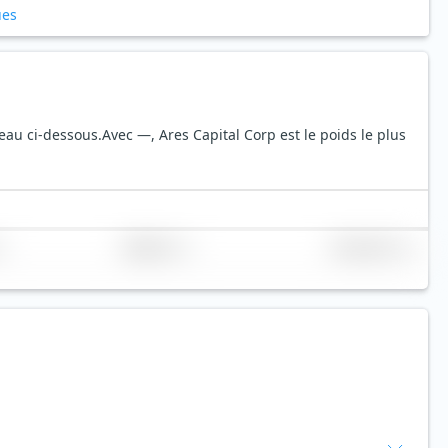
ues
leau ci-dessous.
Avec —, Ares Capital Corp est le poids le plus
Réplication
Volume (Mio. €)