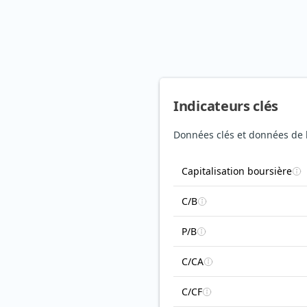
Indicateurs clés
Données clés et données de b
Capitalisation boursière
C/B
P/B
C/CA
C/CF