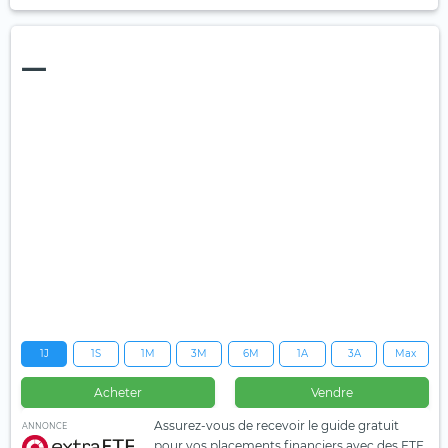
—
1J
1S
1M
3M
6M
1A
3A
Max
Acheter
Vendre
Assurez-vous de recevoir le guide gratuit
ANNONCE
pour vos placements financiers avec des ETF.