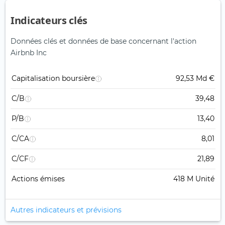
Indicateurs clés
Données clés et données de base concernant l'action
Airbnb Inc
Capitalisation boursière
92,53 Md €
C/B
39,48
P/B
13,40
C/CA
8,01
C/CF
21,89
Actions émises
418 M Unité
Autres indicateurs et prévisions